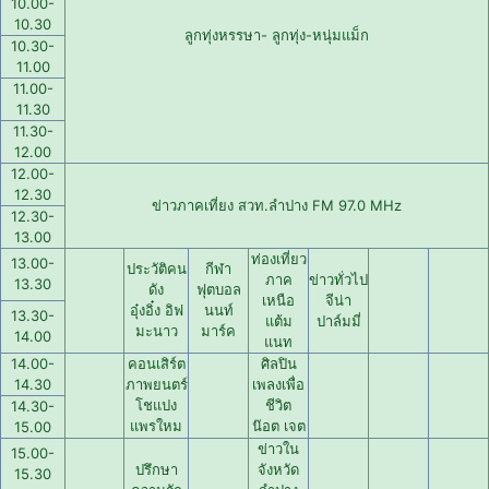
10.00-
10.30
ลูกทุ่งหรรษา- ลูกทุ่ง-หนุ่มแม็ก
10.30-
11.00
11.00-
11.30
11.30-
12.00
12.00-
12.30
ข่าวภาคเที่ยง สวท.ลำปาง FM 97.0 MHz
12.30-
13.00
ท่องเที่ยว
13.00-
ประวัติคน
กีฬา
ภาค
ข่าวทั่วไป
13.30
ดัง
ฟุตบอล
เหนือ
จีน่า
อุ๋งอิ๋ง อิฟ
นนท์
13.30-
แต้ม
ปาล์มมี่
มะนาว
มาร์ค
14.00
แนท
14.00-
คอนเสิร์ต
ศิลปิน
14.30
ภาพยนตร์
เพลงเพื่อ
โชแปง
ชีวิต
14.30-
แพรใหม
น๊อต เจต
15.00
ข่าวใน
15.00-
ปรึกษา
จังหวัด
15.30